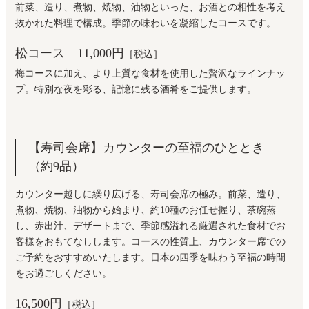
前菜、造り、煮物、焼物、油物といった、お酒との相性を考え
抜かれた料理で構成。季節の味わいを凝縮したコースです。
松コース
11,000円
［税込］
梅コースに加え、より上質な食材を使用した贅沢なラインナッ
プ。特別な夜を彩る、記憶に残る酒肴をご提供します。
【寿司会席】カウンターの至福のひととき
（約9品）
カウンター越しに繰り広げる、寿司会席の極み。前菜、造り、
煮物、焼物、油物から始まり、約10種のお任せ握り、茶碗蒸
し、赤出汁、デザートまで、季節感溢れる厳選された食材でお
客様をおもてなしします。コースの性質上、カウンター席での
ご予約をおすすめいたします。日本の四季を味わう至福の時間
をお過ごしください。
16,500円
［税込］