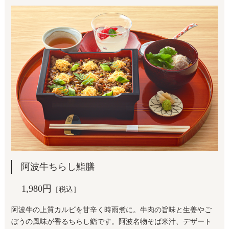
阿波牛ちらし鮨膳
1,980円
［税込］
阿波牛の上質カルビを甘辛く時雨煮に。牛肉の旨味と生姜やご
ぼうの風味が香るちらし鮨です。阿波名物そば米汁、デザート