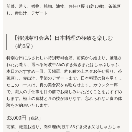
前菜、造り、煮物、焼物、油物、お任せ握り(約10種)、茶碗蒸
し、赤出汁、デザート
【特別寿司会席】日本料理の極致を楽しむ
（約9品）
特別な日にふさわしい特別寿司会席。前菜から始まり、厳選さ
れたお造り、選べる阿波牛A5のすき焼きまたはしゃぶしゃぶ、
本日のおすすめ一皿、天婦羅、約10種の上ネタお任せ握り、茶
碗蒸し、赤出汁、季節のデザートまで、日本料理の贅を尽くし
たこのコースは、真の美食家をも唸らせます。カウンター席
で、職人の手仕事を目の前でお楽しみいただくことをおすすめ
します。極上の食材と匠の技が織りなす、忘れられない食の体
験をお約束いたします。
33,000円
［税込］
前菜、厳選お造り、肉料理(阿波牛A5すき焼き又はしゃぶしゃ