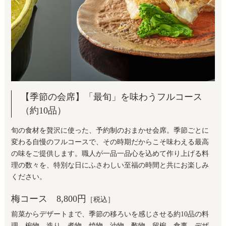
【季節の会席】「最旬」を味わうフルコース
（約10品）
旬の食材を贅沢に使った、予約制のおまかせ会席。季節ごとに
変わる自慢のフルコースで、その時期だからこそ味わえる最高
の味をご提供します。職人が一品一品心を込めて作り上げる料
理の数々を、特別な日にふさわしい至福の時間と共にお楽しみ
ください。
梅コース
8,800円
［税込］
前菜からデザートまで、季節の移ろいを感じさせる約10品の料
理。椀物、造り、煮物、焼物、油物、酢物、留椀、食事、デザ